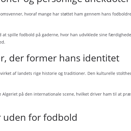
domsvenner, hvoraf mange har støttet ham gennem hans fodboldrejs
d at spille fodbold på gaderne, hvor han udviklede sine færdigheder
ed.
r, der former hans identitet
rket af landets rige historie og traditioner. Den kulturelle stolthed
 Algeriet på den internationale scene, hvilket driver ham til at præ
r uden for fodbold