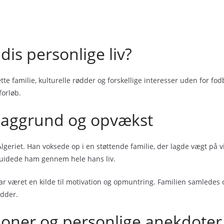
is personlige liv?
tte familie, kulturelle rødder og forskellige interesser uden for f
forløb.
ebaggrund og opvækst
Algeriet. Han voksede op i en støttende familie, der lagde vægt på 
guidede ham gennem hele hans liv.
r været en kilde til motivation og opmuntring. Familien samledes ofte
ødder.
ioner og personlige anekdoter