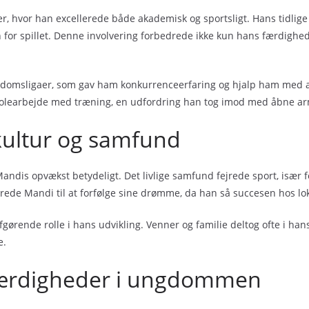
er, hvor han excellerede både akademisk og sportsligt. Hans tidli
n for spillet. Denne involvering forbedrede ikke kun hans færdigh
gdomsligaer, som gav ham konkurrenceerfaring og hjalp ham med at
 skolearbejde med træning, en udfordring han tog imod med åbne a
 kultur og samfund
Mandis opvækst betydeligt. Det livlige samfund fejrede sport, især
ede Mandi til at forfølge sine drømme, da han så succesen hos loka
gørende rolle i hans udvikling. Venner og familie deltog ofte i h
e.
dfærdigheder i ungdommen