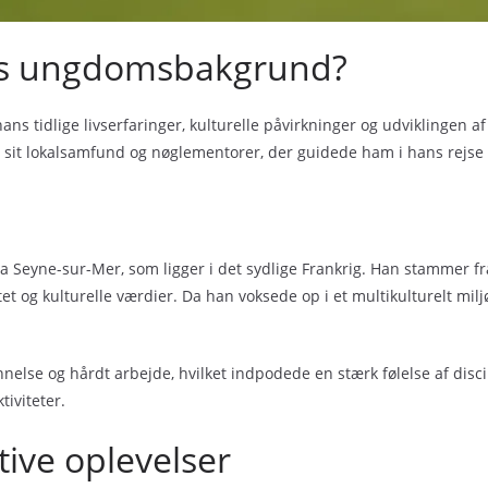
is ungdomsbakgrund?
s tidlige livserfaringer, kulturelle påvirkninger og udviklingen 
ie, sit lokalsamfund og nøglementorer, der guidede ham i hans rejse 
a Seyne-sur-Mer, som ligger i det sydlige Frankrig. Han stammer fra
tet og kulturelle værdier. Da han voksede op i et multikulturelt milj
else og hårdt arbejde, hvilket indpodede en stærk følelse af disci
tiviteter.
ive oplevelser