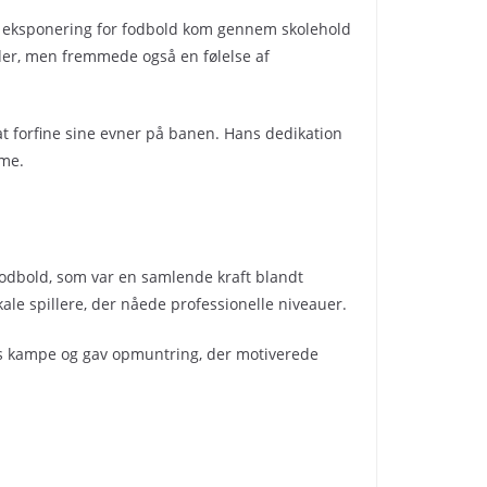
ge eksponering for fodbold kom gennem skolehold
eder, men fremmede også en følelse af
 forfine sine evner på banen. Hans dedikation
rme.
 fodbold, som var en samlende kraft blandt
le spillere, der nåede professionelle niveauer.
ans kampe og gav opmuntring, der motiverede