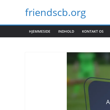
Skip
friendscb.org
to
content
HJEMMESIDE
INDHOLD
KONTAKT OS