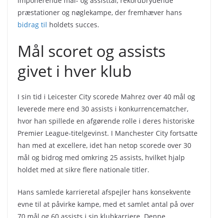
imponerende mål- og assisttal, rekordbrydende
præstationer og nøglekampe, der fremhæver hans
bidrag til
holdets succes.
Mål scoret og assists
givet i hver klub
I sin tid i Leicester City scorede Mahrez over 40 mål og
leverede mere end 30 assists i konkurrencematcher,
hvor han spillede en afgørende rolle i deres historiske
Premier League-titelgevinst. I Manchester City fortsatte
han med at excellere, idet han netop scorede over 30
mål og bidrog med omkring 25 assists, hvilket hjalp
holdet med at sikre flere nationale titler.
Hans samlede karrieretal afspejler hans konsekvente
evne til at påvirke kampe, med et samlet antal på over
70 mål og 60 assists i sin klubkarriere. Denne