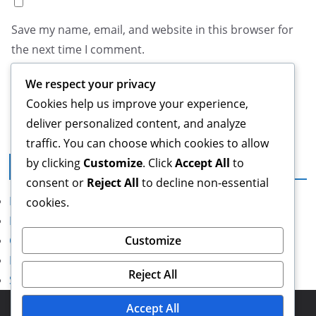
Save my name, email, and website in this browser for
the next time I comment.
We respect your privacy
Cookies help us improve your experience,
deliver personalized content, and analyze
traffic. You can choose which cookies to allow
by clicking
Customize
. Click
Accept All
to
Juridisk
consent or
Reject All
to decline non-essential
Kontakt os
cookies.
Fortrolighedspolitik
Customize
Cookiepolitik
Hvem vi er
Reject All
Servicevilkår
Copyright © 2026
friendscb.org
. Powered by
ColorMag
and
Accept All